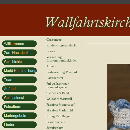
Christmette
Kinderkrippenandacht
Rorate
Vorstellung
Erstkommunionkinder
Advent
Restaurierung Pfarrhof
Laternenfest
Fußwallfahrt zur
Brennerkapelle
Clemens & Band
Wallfahrt Mariazell
Pfarrfest Mogersdorf
Pfarrfest Maria Bild
Kirtag Rax Bergen
Passionsspiele
Schulschluss