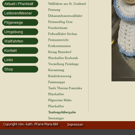
Wallfahrer aus St. Gotthard
Firmung
Dekanatsfrauenwallfahrt
Firmausflug Graz
Fronleichnam
Fußwallfahrt Söchau
Firmunterricht
Erstkommunion
Kirtag Henndorf
Pfarrkaffee Krobotek
Vorstellung Firmlinge
Karsamstag
Kinderkreuzweg
Fastensuppe
Taufe Theresa Franziska
Pfarrkaffee
Pilgerreise Malta
Pfarrkaffee
Taufengelübergabe
Sternsinger