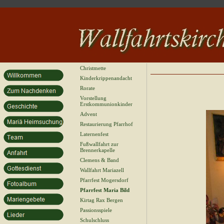
Christmette
Kinderkrippenandacht
Rorate
Vorstellung
Erstkommunionkinder
Advent
Restaurierung Pfarrhof
Laternenfest
Fußwallfahrt zur
Brennerkapelle
Clemens & Band
Wallfahrt Mariazell
Pfarrfest Mogersdorf
Pfarrfest Maria Bild
Kirtag Rax Bergen
Passionsspiele
Schulschluss