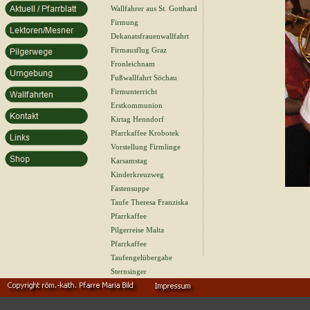
Wallfahrer aus St. Gotthard
Firmung
Dekanatsfrauenwallfahrt
Firmausflug Graz
Fronleichnam
Fußwallfahrt Söchau
Firmunterricht
Erstkommunion
Kirtag Henndorf
Pfarrkaffee Krobotek
Vorstellung Firmlinge
Karsamstag
Kinderkreuzweg
Fastensuppe
Taufe Theresa Franziska
Pfarrkaffee
Pilgerreise Malta
Pfarrkaffee
Taufengelübergabe
Sternsinger