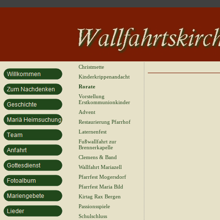
Christmette
Kinderkrippenandacht
Rorate
Vorstellung
Erstkommunionkinder
Advent
Restaurierung Pfarrhof
Laternenfest
Fußwallfahrt zur
Brennerkapelle
Clemens & Band
Wallfahrt Mariazell
Pfarrfest Mogersdorf
Pfarrfest Maria Bild
Kirtag Rax Bergen
Passionsspiele
Schulschluss