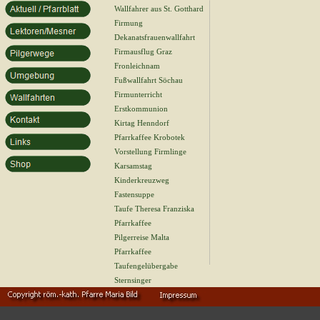
Wallfahrer aus St. Gotthard
Firmung
Dekanatsfrauenwallfahrt
Firmausflug Graz
Fronleichnam
Fußwallfahrt Söchau
Firmunterricht
Erstkommunion
Kirtag Henndorf
Pfarrkaffee Krobotek
Vorstellung Firmlinge
Karsamstag
Kinderkreuzweg
Fastensuppe
Taufe Theresa Franziska
Pfarrkaffee
Pilgerreise Malta
Pfarrkaffee
Taufengelübergabe
Sternsinger