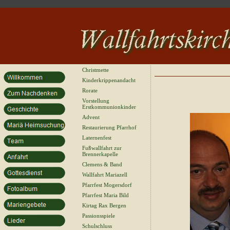
Christmette
Kinderkrippenandacht
Rorate
Vorstellung
Erstkommunionkinder
Advent
Restaurierung Pfarrhof
Laternenfest
Fußwallfahrt zur
Brennerkapelle
Clemens & Band
Wallfahrt Mariazell
Pfarrfest Mogersdorf
Pfarrfest Maria Bild
Kirtag Rax Bergen
Passionsspiele
Schulschluss