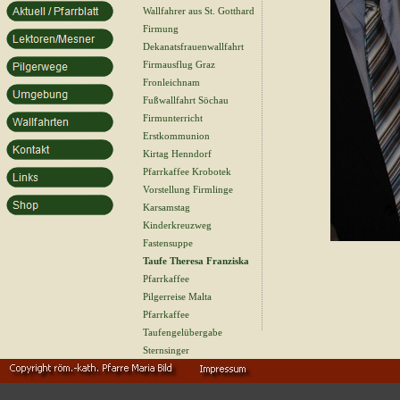
Wallfahrer aus St. Gotthard
Firmung
Dekanatsfrauenwallfahrt
Firmausflug Graz
Fronleichnam
Fußwallfahrt Söchau
Firmunterricht
Erstkommunion
Kirtag Henndorf
Pfarrkaffee Krobotek
Vorstellung Firmlinge
Karsamstag
Kinderkreuzweg
Fastensuppe
Taufe Theresa Franziska
Pfarrkaffee
Pilgerreise Malta
Pfarrkaffee
Taufengelübergabe
Sternsinger