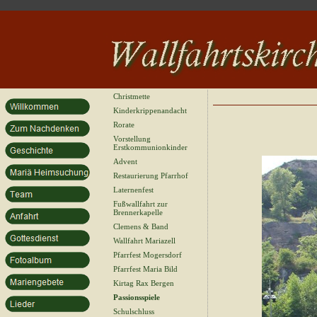
Christmette
Kinderkrippenandacht
Rorate
Vorstellung
Erstkommunionkinder
Advent
Restaurierung Pfarrhof
Laternenfest
Fußwallfahrt zur
Brennerkapelle
Clemens & Band
Wallfahrt Mariazell
Pfarrfest Mogersdorf
Pfarrfest Maria Bild
Kirtag Rax Bergen
Passionsspiele
Schulschluss