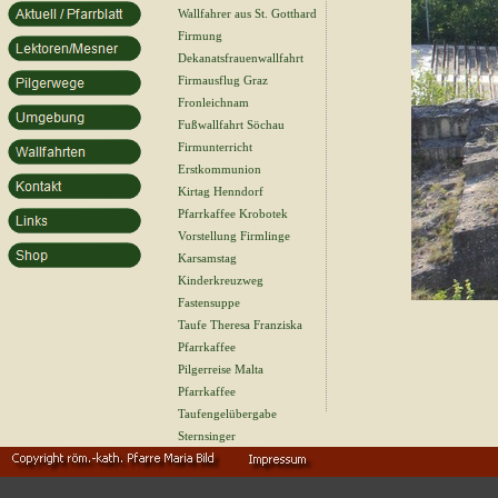
Wallfahrer aus St. Gotthard
Firmung
Dekanatsfrauenwallfahrt
Firmausflug Graz
Fronleichnam
Fußwallfahrt Söchau
Firmunterricht
Erstkommunion
Kirtag Henndorf
Pfarrkaffee Krobotek
Vorstellung Firmlinge
Karsamstag
Kinderkreuzweg
Fastensuppe
Taufe Theresa Franziska
Pfarrkaffee
Pilgerreise Malta
Pfarrkaffee
Taufengelübergabe
Sternsinger