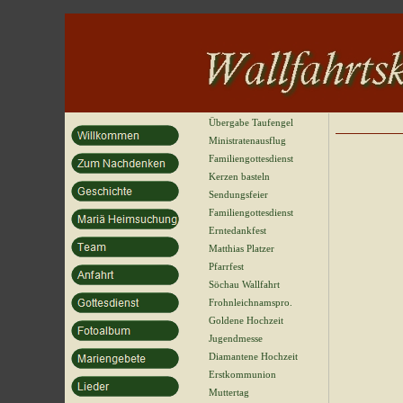
Übergabe Taufengel
Ministratenausflug
Familiengottesdienst
Kerzen basteln
Sendungsfeier
Familiengottesdienst
Erntedankfest
Matthias Platzer
Pfarrfest
Söchau Wallfahrt
Frohnleichnamspro.
Goldene Hochzeit
Jugendmesse
Diamantene Hochzeit
Erstkommunion
Muttertag