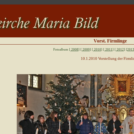
Vorst. Firmlinge
Fotoalbum [
2008
] [
2009
] [
2010
] [
2011
] [
2012
]
[2013
10.1.2010 Vorstellung der Firml