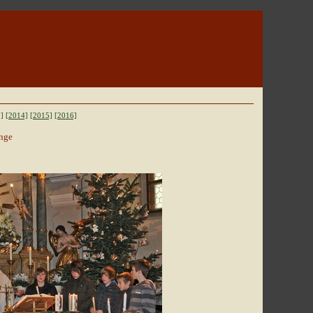
]
[2014]
[2015]
[2016]
inge