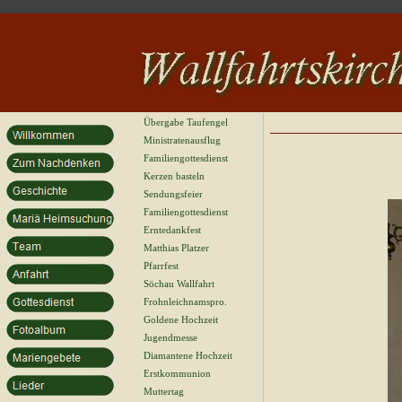
Übergabe Taufengel
Ministratenausflug
Familiengottesdienst
Kerzen basteln
Sendungsfeier
Familiengottesdienst
Erntedankfest
Matthias Platzer
Pfarrfest
Söchau Wallfahrt
Frohnleichnamspro.
Goldene Hochzeit
Jugendmesse
Diamantene Hochzeit
Erstkommunion
Muttertag