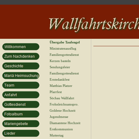
Übergabe Taufengel
Ministratenausflug
Familiengottesdienst
Kerzen basteln
Sendungsfeier
Familiengottesdienst
Erntedankfest
Matthias Platzer
Pfarrfest
Söchau Wallfahrt
Frohnleichnamspro.
Goldene Hochzeit
Jugendmesse
Diamantene Hochzeit
Erstkommunion
Muttertag