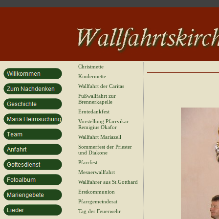
Christmette
Kindermette
Wallfahrt der Caritas
Fußwallfahrt zur
Brennerkapelle
Erntedankfest
Vorstellung Pfarrvikar
Remigius Okafor
Wallfahrt Mariazell
Sommerfest der Priester
und Diakone
Pfarrfest
Mesnerwallfahrt
Wallfahrer aus St.Gotthard
Erstkommunion
Pfarrgemeinderat
Tag der Feuerwehr