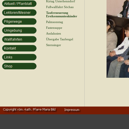
Kirtag Unterhenndorf
Fußwallfahrt Söchau
Tauferneuerung
Erstkommunionkinder
Palmsonntag
Fastensuppe
Andalusien
Übergabe Taufengel
Sternsinger