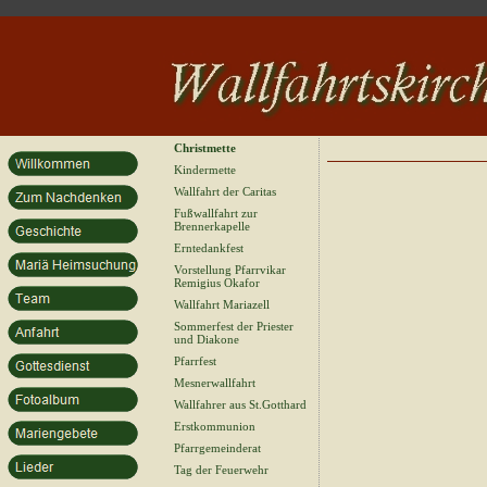
Christmette
Kindermette
Wallfahrt der Caritas
Fußwallfahrt zur
Brennerkapelle
Erntedankfest
Vorstellung Pfarrvikar
Remigius Okafor
Wallfahrt Mariazell
Sommerfest der Priester
und Diakone
Pfarrfest
Mesnerwallfahrt
Wallfahrer aus St.Gotthard
Erstkommunion
Pfarrgemeinderat
Tag der Feuerwehr