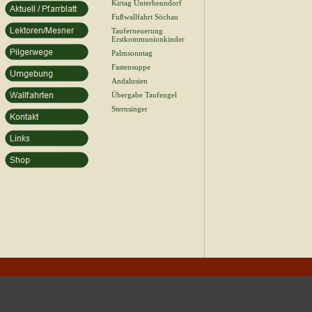
Kirtag Unterhenndorf
Fußwallfahrt Söchau
Tauferneuerung
Erstkommunionkinder
Palmsonntag
Fastensuppe
Andalusien
Übergabe Taufengel
Sternsinger