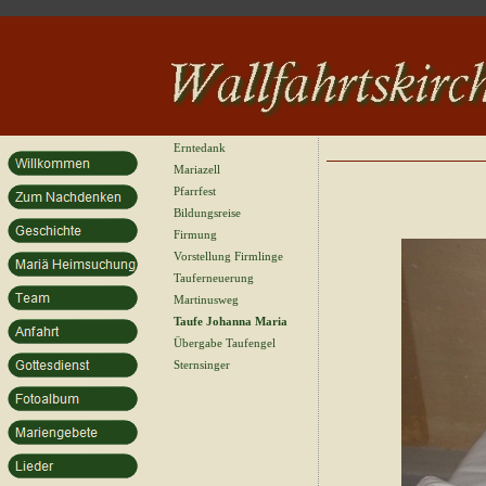
Erntedank
Mariazell
Pfarrfest
Bildungsreise
Firmung
Vorstellung Firmlinge
Tauferneuerung
Martinusweg
Taufe Johanna Maria
Übergabe Taufengel
Sternsinger