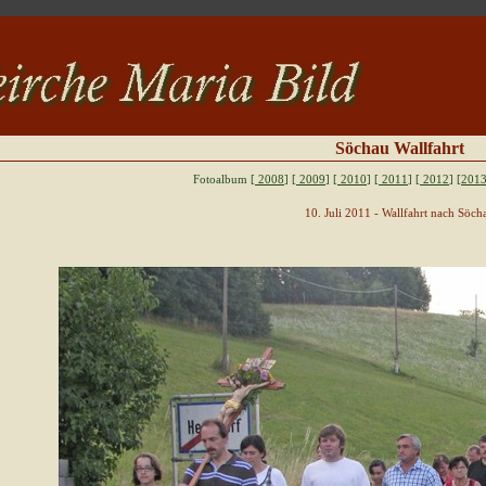
Söchau Wallfahrt
Fotoalbum [
2008
] [
2009
] [
2010
] [
2011
] [
2012
]
[2013
10. Juli 2011 - Wallfahrt nach Söch