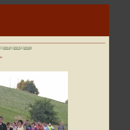
]
[2014]
[2015]
[2016]
au