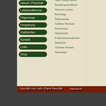
Taufe Niklas Hafner
Familiengottesdienst
Ostereier suchen
Karfreitag
Palmsonntag
Goldene Hochzeit
Fastensuppe
Osterbasteln
Erstkommunionkinder
Dankefest
Christine Deutsch
Sternsinger