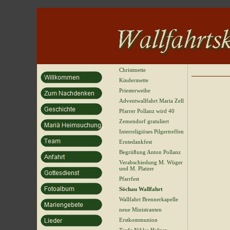
Christmette
Kindermette
Priesterweihe
Adventwallfahrt Maria Zell
Pfarrer Pollanz wird 40
Zemendorf gratuliert
Interreligiöses Pilgertreffen
Erntedankfest
Begrüßung Anton Pollanz
Verabschiedung M. Wüger
und M. Platzer
Pfarrfest
Söchau Wallfahrt
Wallfahrt Brennerkapelle
neue Ministranten
Erstkommunion