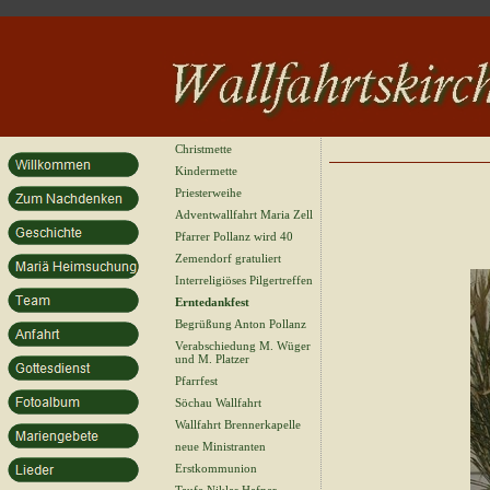
Christmette
Kindermette
Priesterweihe
Adventwallfahrt Maria Zell
Pfarrer Pollanz wird 40
Zemendorf gratuliert
Interreligiöses Pilgertreffen
Erntedankfest
Begrüßung Anton Pollanz
Verabschiedung M. Wüger
und M. Platzer
Pfarrfest
Söchau Wallfahrt
Wallfahrt Brennerkapelle
neue Ministranten
Erstkommunion