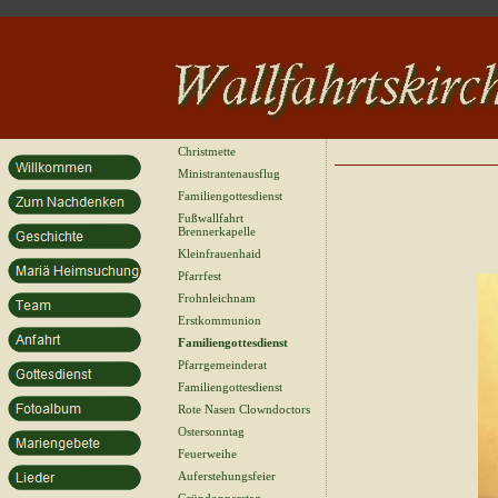
Christmette
Ministrantenausflug
Familiengottesdienst
Fußwallfahrt
Brennerkapelle
Kleinfrauenhaid
Pfarrfest
Frohnleichnam
Erstkommunion
Familiengottesdienst
Pfarrgemeinderat
Familiengottesdienst
Rote Nasen Clowndoctors
Ostersonntag
Feuerweihe
Auferstehungsfeier