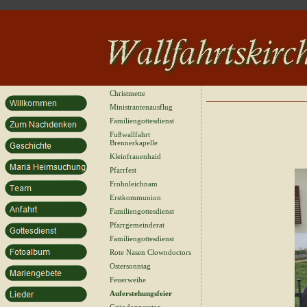
Christmette
Ministrantenausflug
Familiengottesdienst
Fußwallfahrt
Brennerkapelle
Kleinfrauenhaid
Pfarrfest
Frohnleichnam
Erstkommunion
Familiengottesdienst
Pfarrgemeinderat
Familiengottesdienst
Rote Nasen Clowndoctors
Ostersonntag
Feuerweihe
Auferstehungsfeier