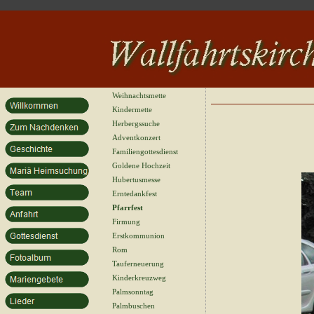
Weihnachtsmette
Kindermette
Herbergssuche
Adventkonzert
Familiengottesdienst
Goldene Hochzeit
Hubertusmesse
Erntedankfest
Pfarrfest
Firmung
Erstkommunion
Rom
Tauferneuerung
Kinderkreuzweg
Palmsonntag
Palmbuschen